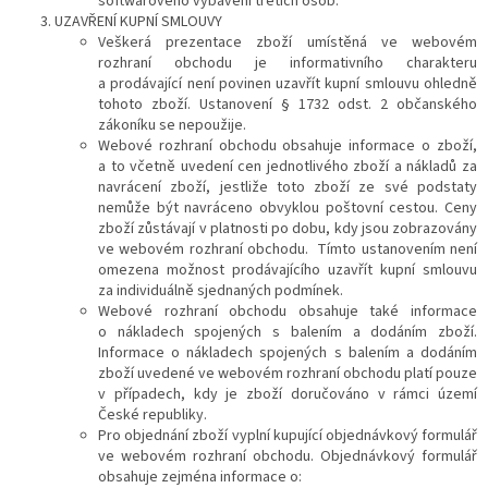
softwarového vybavení třetích osob.
UZAVŘENÍ KUPNÍ SMLOUVY
Veškerá prezentace zboží umístěná ve webovém
rozhraní obchodu je informativního charakteru
a prodávající není povinen uzavřít kupní smlouvu ohledně
tohoto zboží. Ustanovení § 1732 odst. 2 občanského
zákoníku se nepoužije.
Webové rozhraní obchodu obsahuje informace o zboží,
a to včetně uvedení cen jednotlivého zboží a nákladů za
navrácení zboží, jestliže toto zboží ze své podstaty
nemůže být navráceno obvyklou poštovní cestou.
Ceny
zboží zůstávají v platnosti po dobu, kdy jsou zobrazovány
ve webovém rozhraní obchodu. Tímto ustanovením není
omezena možnost prodávajícího uzavřít kupní smlouvu
za individuálně sjednaných podmínek.
Webové rozhraní obchodu obsahuje také informace
o nákladech spojených s balením a dodáním zboží.
Informace o nákladech spojených s balením a dodáním
zboží uvedené ve webovém rozhraní obchodu platí pouze
v případech, kdy je zboží doručováno v rámci území
České republiky.
Pro objednání zboží vyplní kupující objednávkový formulář
ve webovém rozhraní obchodu. Objednávkový formulář
obsahuje zejména informace o: