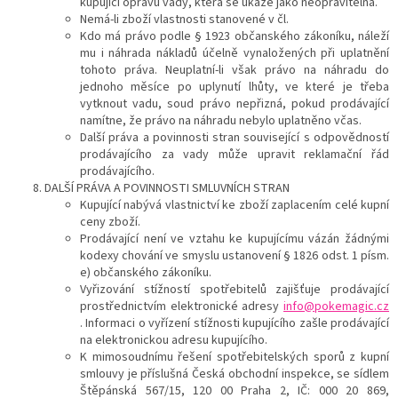
kupující opravu vady, která se ukáže jako neopravitelná.
Nemá-li zboží vlastnosti stanovené v čl.
Kdo má právo podle § 1923 občanského zákoníku, náleží
mu i náhrada nákladů účelně vynaložených při uplatnění
tohoto práva. Neuplatní-li však právo na náhradu do
jednoho měsíce po uplynutí lhůty, ve které je třeba
vytknout vadu, soud právo nepřizná, pokud prodávající
namítne, že právo na náhradu nebylo uplatněno včas.
Další práva a povinnosti stran související s odpovědností
prodávajícího za vady může upravit reklamační řád
prodávajícího.
DALŠÍ PRÁVA A POVINNOSTI SMLUVNÍCH STRAN
Kupující nabývá vlastnictví ke zboží zaplacením celé kupní
ceny zboží.
Prodávající není ve vztahu ke kupujícímu vázán žádnými
kodexy chování ve smyslu ustanovení § 1826 odst. 1 písm.
e) občanského zákoníku.
Vyřizování stížností spotřebitelů zajišťuje prodávající
prostřednictvím elektronické adresy
info@pokemagic.cz
. Informaci o vyřízení stížnosti kupujícího zašle prodávající
na elektronickou adresu kupujícího.
K mimosoudnímu řešení spotřebitelských sporů z kupní
smlouvy je příslušná Česká obchodní inspekce, se sídlem
Štěpánská 567/15, 120 00 Praha 2, IČ: 000 20 869,