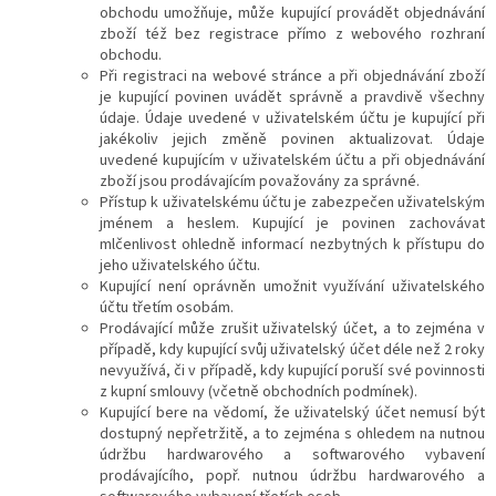
obchodu umožňuje, může kupující provádět objednávání
zboží též bez registrace přímo z webového rozhraní
obchodu.
Při registraci na webové stránce a při objednávání zboží
je kupující povinen uvádět správně a pravdivě všechny
údaje. Údaje uvedené v uživatelském účtu je kupující při
jakékoliv jejich změně povinen aktualizovat.
Údaje
uvedené kupujícím v uživatelském účtu a při objednávání
zboží jsou prodávajícím považovány za správné.
Přístup k uživatelskému účtu je zabezpečen uživatelským
jménem a heslem. Kupující je povinen zachovávat
mlčenlivost ohledně informací nezbytných k přístupu do
jeho uživatelského účtu.
Kupující není oprávněn umožnit využívání uživatelského
účtu třetím osobám.
Prodávající může zrušit uživatelský účet, a to zejména v
případě, kdy kupující svůj uživatelský účet déle než
2 roky
nevyužívá, či v případě, kdy kupující poruší své povinnosti
z kupní smlouvy (včetně obchodních podmínek).
Kupující bere na vědomí, že uživatelský účet nemusí být
dostupný nepřetržitě, a to zejména s ohledem na nutnou
údržbu hardwarového a softwarového vybavení
prodávajícího, popř. nutnou údržbu hardwarového a