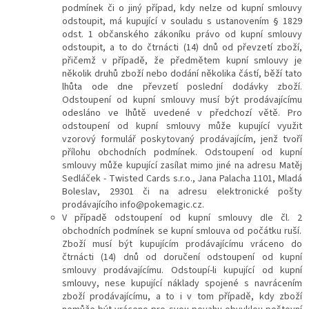
podmínek či o jiný případ, kdy nelze od kupní smlouvy
odstoupit, má kupující v souladu s ustanovením § 1829
odst. 1 občanského zákoníku právo od kupní smlouvy
odstoupit, a to do čtrnácti (14) dnů od převzetí zboží,
přičemž v případě, že předmětem kupní smlouvy je
několik druhů zboží nebo dodání několika částí, běží tato
lhůta ode dne převzetí poslední dodávky zboží.
Odstoupení od kupní smlouvy musí být prodávajícímu
odesláno ve lhůtě uvedené v předchozí větě. Pro
odstoupení od kupní smlouvy může kupující využit
vzorový formulář poskytovaný prodávajícím, jenž tvoří
přílohu obchodních podmínek. Odstoupení od kupní
smlouvy může kupující zasílat mimo jiné na adresu Matěj
Sedláček - Twisted Cards s.r.o., Jana Palacha 1101, Mladá
Boleslav, 29301
či na adresu elektronické pošty
prodávajícího info@pokemagic.cz
.
V případě odstoupení od kupní smlouvy dle čl.
2
obchodních podmínek se kupní smlouva od počátku ruší.
Zboží musí být kupujícím prodávajícímu vráceno do
čtrnácti (14) dnů od doručení odstoupení od kupní
smlouvy prodávajícímu. Odstoupí-li kupující od kupní
smlouvy, nese kupující náklady spojené s navrácením
zboží prodávajícímu, a to i v tom případě, kdy zboží