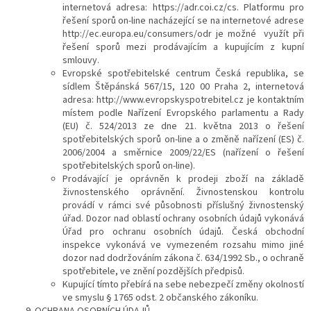
internetová adresa: https://adr.coi.cz/cs.
Platformu pro
řešení sporů on-line nacházející se na internetové adrese
http://ec.europa.eu/consumers/odr je možné
využít při
řešení sporů mezi prodávajícím a kupujícím z kupní
smlouvy.
Evropské spotřebitelské centrum Česká republika, se
sídlem Štěpánská 567/15, 120 00 Praha 2, internetová
adresa: http://www.evropskyspotrebitel.cz je kontaktním
místem podle Nařízení Evropského parlamentu a Rady
(EU) č. 524/2013 ze dne 21. května 2013 o řešení
spotřebitelských sporů on-line a o změně nařízení (ES) č.
2006/2004 a směrnice 2009/22/ES (nařízení o řešení
spotřebitelských sporů on-line).
Prodávající je oprávněn k prodeji zboží na základě
živnostenského oprávnění. Živnostenskou kontrolu
provádí v rámci své působnosti příslušný živnostenský
úřad. Dozor nad oblastí ochrany osobních údajů vykonává
Úřad pro ochranu osobních údajů. Česká obchodní
inspekce vykonává ve vymezeném rozsahu mimo jiné
dozor nad dodržováním zákona č. 634/1992 Sb., o ochraně
spotřebitele, ve znění pozdějších předpisů.
Kupující tímto přebírá na sebe nebezpečí změny okolností
ve smyslu § 1765 odst. 2 občanského zákoníku.