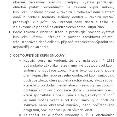
obecně závaznými právními předpisy, vystaví prodávající
ohledně plateb prováděných na základě kupní smlouvy
kupujícímu daňový doklad – fakturu. Prodávající
není
plátcem
daně z přidané hodnoty. Daňový doklad – fakturu vystaví
prodávající kupujícímu po uhrazení ceny zboží a zašle jej
v elektronické podobě na elektronickou adresu kupujícího.
Podle zákona o evidenci tržeb je prodávající povinen vystavit
kupujícímu účtenku. Zároveň je povinen zaevidovat přijatou
tržbu u správce daně online; v případě technického výpadku pak
nejpozději do 48 hodin.
ODSTOUPENÍ OD KUPNÍ SMLOUVY
Kupující bere na vědomí, že dle ustanovení § 1837
občanského zákoníku nelze mimo jiné odstoupit od kupní
smlouvy o dodávce zboží, které bylo upraveno podle
přání kupujícího nebo pro jeho osobu, od kupní smlouvy o
dodávce zboží, které podléhá rychlé zkáze, jakož i zboží,
které bylo po dodání nenávratně smíseno s jiným zbožím,
od kupní smlouvy o dodávce zboží v uzavřeném obalu,
které spotřebitel z obalu vyňal a z hygienických důvodů
jej není možné vrátit a od kupní smlouvy o dodávce
zvukové nebo obrazové nahrávky nebo počítačového
programu, pokud porušil jejich původní obal
.
Nejedná-li se o případ uvedený v čl.
1
obchodních