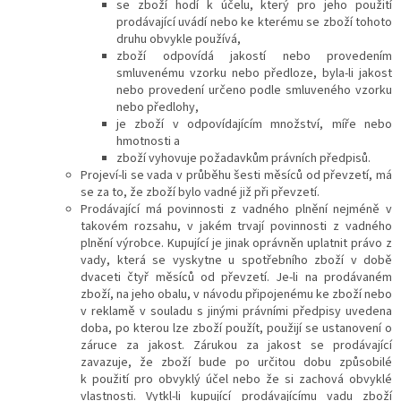
se zboží hodí k účelu, který pro jeho použití
prodávající uvádí nebo ke kterému se zboží tohoto
druhu obvykle používá,
zboží odpovídá jakostí nebo provedením
smluvenému vzorku nebo předloze, byla-li jakost
nebo provedení určeno podle smluveného vzorku
nebo předlohy,
je zboží v odpovídajícím množství, míře nebo
hmotnosti a
zboží vyhovuje požadavkům právních předpisů.
Projeví-li se vada v průběhu šesti měsíců od převzetí, má
se za to, že zboží bylo vadné již při převzetí.
Prodávající má povinnosti z vadného plnění nejméně v
takovém rozsahu, v jakém trvají povinnosti z vadného
plnění výrobce
. Kupující je jinak oprávněn uplatnit právo z
vady, která se vyskytne u spotřebního zboží v době
dvaceti čtyř měsíců od převzetí.
Je-li na prodávaném
zboží, na jeho obalu, v návodu připojenému ke zboží nebo
v reklamě v souladu s jinými právními předpisy uvedena
doba, po kterou lze zboží použít, použijí se ustanovení o
záruce za jakost.
Zárukou za jakost se prodávající
zavazuje, že zboží bude po určitou dobu způsobilé
k použití pro obvyklý účel nebo že si zachová obvyklé
vlastnosti.
Vytkl-li kupující prodávajícímu vadu zboží