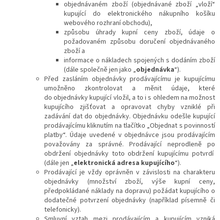
objednávaném zboží (objednávané zboží „vloží“
kupující do elektronického nákupního košíku
webového rozhraní obchodu),
způsobu úhrady kupní ceny zboží, údaje o
požadovaném způsobu doručení objednávaného
zboží a
informace o nákladech spojených s dodáním zboží
(dále společně jen jako „
objednávka
“).
Před zasláním objednávky prodávajícímu je kupujícímu
umožněno zkontrolovat a měnit údaje, které
do objednávky kupující vložil, a to i s ohledem na možnost
kupujícího zjišťovat a opravovat chyby vzniklé při
zadávání dat do objednávky.
Objednávku odešle kupující
prodávajícímu kliknutím na tlačítko „
Objednat s povinností
platby
“. Údaje uvedené v objednávce
jsou prodávajícím
považovány za správné. Prodávající neprodleně po
obdržení objednávky toto obdržení kupujícímu potvrdí
(dále jen „
elektronická adresa kupujícího
“)
.
Prodávající je vždy oprávněn v závislosti na charakteru
objednávky (množství zboží, výše kupní ceny,
předpokládané náklady na dopravu) požádat kupujícího o
dodatečné potvrzení objednávky (například písemně či
telefonicky).
Smluvní vztah mezi prodávajícím a kupujícím vzniká