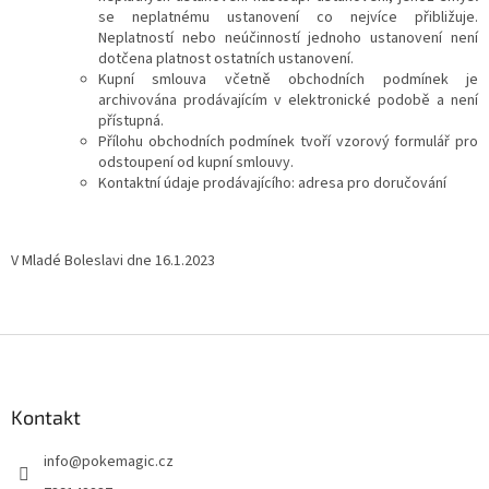
se neplatnému ustanovení co nejvíce přibližuje.
Neplatností nebo neúčinností jednoho ustanovení není
dotčena platnost ostatních ustanovení.
Kupní smlouva včetně obchodních podmínek je
archivována prodávajícím v elektronické podobě a není
přístupná.
Přílohu obchodních podmínek tvoří vzorový formulář pro
odstoupení od kupní smlouvy.
Kontaktní údaje prodávajícího: adresa pro doručování
V Mladé Boleslavi dne 16.1.2023
Z
á
p
a
Kontakt
t
info
@
pokemagic.cz
í