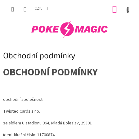
Přejít
NÁKUP
na
CZK
obsah
KOŠÍK
Obchodní podmínky
OBCHODNÍ PODMÍNKY
obchodní společnosti
Twisted Cards s.r.o.
se sídlem
U stadionu 964
, Mladá Boleslav, 29301
identifikační číslo: 11700874