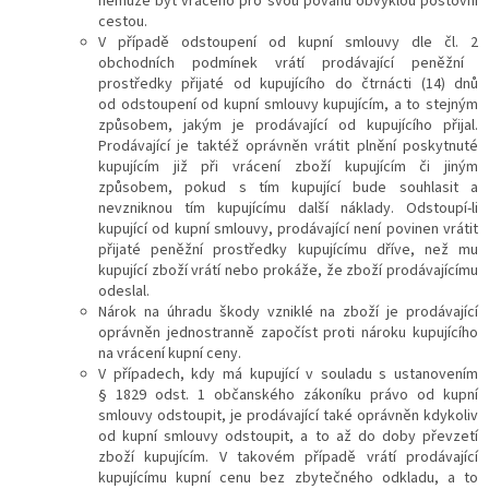
nemůže být vráceno pro svou povahu obvyklou poštovní
cestou.
V případě odstoupení od kupní smlouvy dle čl.
2
obchodních podmínek vrátí prodávající peněžní
prostředky přijaté od kupujícího do čtrnácti (14) dnů
od odstoupení od kupní smlouvy kupujícím, a to stejným
způsobem, jakým je prodávající od kupujícího přijal.
Prodávající je taktéž oprávněn vrátit plnění poskytnuté
kupujícím již při vrácení zboží kupujícím či jiným
způsobem, pokud s tím kupující bude souhlasit a
nevzniknou tím kupujícímu další náklady. Odstoupí-li
kupující od kupní smlouvy, prodávající není povinen vrátit
přijaté peněžní prostředky kupujícímu dříve, než mu
kupující zboží vrátí nebo prokáže, že zboží prodávajícímu
odeslal.
Nárok na úhradu škody vzniklé na zboží je prodávající
oprávněn jednostranně započíst proti nároku kupujícího
na vrácení kupní ceny.
V případech, kdy má kupující v souladu s ustanovením
§ 1829 odst. 1 občanského zákoníku právo od kupní
smlouvy odstoupit, je prodávající také oprávněn kdykoliv
od kupní smlouvy odstoupit, a to až do doby převzetí
zboží kupujícím. V takovém případě vrátí prodávající
kupujícímu kupní cenu bez zbytečného odkladu, a to