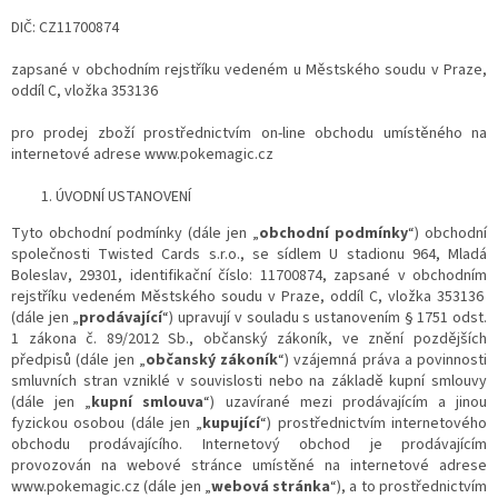
DIČ: CZ11700874
zapsané v obchodním rejstříku vedeném u Městského soudu v Praze,
oddíl C, vložka 353136
pro prodej zboží prostřednictvím on-line obchodu umístěného na
internetové adrese www.pokemagic.cz
ÚVODNÍ USTANOVENÍ
Tyto obchodní podmínky (dále jen „
obchodní podmínky
“) obchodní
společnosti Twisted Cards s.r.o., se sídlem
U stadionu 964
, Mladá
Boleslav, 29301, identifikační číslo: 11700874, zapsané v obchodním
rejstříku vedeném Městského soudu v Praze, oddíl C, vložka 353136
(dále jen „
prodávající
“) upravují v souladu s ustanovením § 1751 odst.
1 zákona č. 89/2012 Sb., občanský zákoník, ve znění pozdějších
předpisů (dále jen „
občanský zákoník
“) vzájemná práva a povinnosti
smluvních stran vzniklé v souvislosti nebo na základě kupní smlouvy
(dále jen „
kupní smlouva
“) uzavírané mezi prodávajícím a jinou
fyzickou osobou (dále jen „
kupující
“) prostřednictvím internetového
obchodu prodávajícího. Internetový obchod je prodávajícím
provozován na webové stránce umístěné na internetové adrese
www.pokemagic.cz (dále jen „
webová stránka
“), a to prostřednictvím