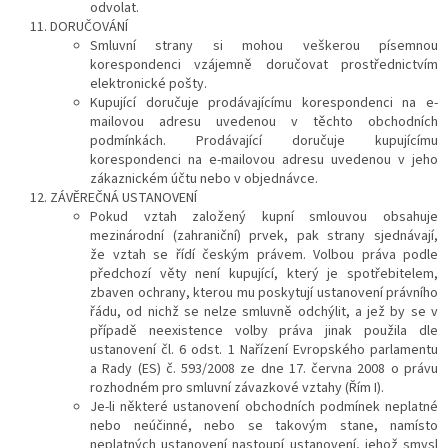
odvolat.
DORUČOVÁNÍ
Smluvní strany si mohou veškerou písemnou
korespondenci vzájemně doručovat prostřednictvím
elektronické pošty.
Kupující doručuje prodávajícímu korespondenci na e-
mailovou adresu uvedenou v těchto obchodních
podmínkách. Prodávající doručuje kupujícímu
korespondenci na e-mailovou adresu uvedenou v jeho
zákaznickém účtu nebo v objednávce.
ZÁVĚREČNÁ USTANOVENÍ
Pokud vztah založený kupní smlouvou obsahuje
mezinárodní (zahraniční) prvek, pak strany sjednávají,
že vztah se řídí českým právem.
Volbou práva podle
předchozí věty není kupující, který je spotřebitelem,
zbaven ochrany, kterou mu poskytují ustanovení právního
řádu, od nichž se nelze smluvně odchýlit, a jež by se v
případě neexistence volby práva jinak použila dle
ustanovení čl. 6 odst. 1 Nařízení Evropského parlamentu
a Rady (ES) č. 593/2008 ze dne 17. června 2008 o právu
rozhodném pro smluvní závazkové vztahy (Řím I).
Je-li některé ustanovení obchodních podmínek neplatné
nebo neúčinné, nebo se takovým stane, namísto
neplatných ustanovení nastoupí ustanovení, jehož smysl