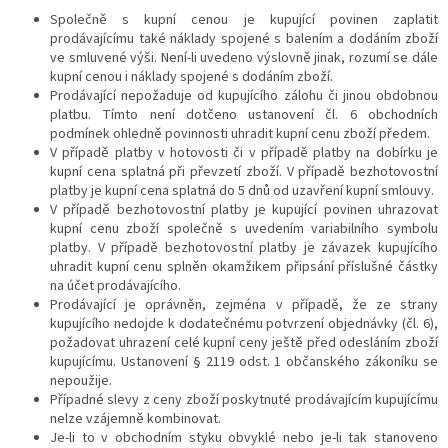
Společně s kupní cenou je kupující povinen zaplatit
prodávajícímu také náklady spojené s balením a dodáním zboží
ve smluvené výši. Není-li uvedeno výslovně jinak, rozumí se dále
kupní cenou i náklady spojené s dodáním zboží.
Prodávající nepožaduje od kupujícího zálohu či jinou obdobnou
platbu.
Tímto není dotčeno ustanovení čl.
6
obchodních
podmínek ohledně povinnosti uhradit kupní cenu zboží předem.
V případě platby v hotovosti či v případě platby na dobírku je
kupní cena splatná při převzetí zboží. V případě bezhotovostní
platby je kupní cena splatná do
5
dnů od uzavření kupní smlouvy.
V případě bezhotovostní platby je kupující povinen uhrazovat
kupní cenu zboží společně s uvedením variabilního symbolu
platby. V případě bezhotovostní platby je závazek kupujícího
uhradit kupní cenu splněn okamžikem připsání příslušné částky
na účet prodávajícího.
Prodávající je oprávněn, zejména v případě, že ze strany
kupujícího nedojde k dodatečnému potvrzení objednávky (čl.
6
),
požadovat uhrazení celé kupní ceny ještě před odesláním zboží
kupujícímu.
Ustanovení § 2119 odst. 1 občanského zákoníku se
nepoužije.
Případné slevy z ceny zboží poskytnuté prodávajícím kupujícímu
nelze vzájemně kombinovat.
Je-li to v obchodním styku obvyklé nebo je-li tak stanoveno