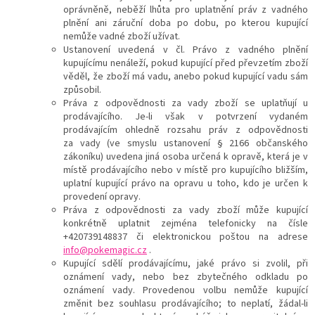
oprávněně, neběží lhůta pro uplatnění práv z vadného
plnění ani záruční doba po dobu, po kterou kupující
nemůže vadné zboží užívat.
Ustanovení uvedená v čl.
Právo z vadného plnění
kupujícímu nenáleží, pokud kupující před převzetím zboží
věděl, že zboží má vadu, anebo pokud kupující vadu sám
způsobil.
Práva z odpovědnosti za vady zboží se uplatňují u
prodávajícího. Je-li však v potvrzení vydaném
prodávajícím ohledně rozsahu práv z odpovědnosti
za vady (ve smyslu ustanovení § 2166 občanského
zákoníku) uvedena jiná osoba určená k opravě, která je v
místě prodávajícího nebo v místě pro kupujícího bližším,
uplatní kupující právo na opravu u toho, kdo je určen k
provedení opravy.
Práva z odpovědnosti za vady zboží může kupující
konkrétně uplatnit zejména telefonicky na čísle
+420739148837
či elektronickou poštou na adrese
info@pokemagic.cz
.
Kupující sdělí prodávajícímu, jaké právo si zvolil, při
oznámení vady, nebo bez zbytečného odkladu po
oznámení vady. Provedenou volbu nemůže kupující
změnit bez souhlasu prodávajícího; to neplatí, žádal-li