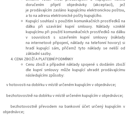
doručením přijetí objednávky (akceptací), jež
je prodávajícím zasláno kupujícímu elektronickou poštou,
a to na adresu elektronické pošty kupujícího.
Kupující souhlasí s použitím komunikačních prostředků na
dálku při uzavírání kupní smlouvy. Náklady vzniklé
kupujícímu při použití komunikačních prostředků na dálku
v souvislosti s uzavřením kupní smlouvy (náklady
na internetové připojení, náklady na telefonní hovory) si
hradí kupující sám, přičemž tyto náklady se neliší od
základní sazby.
CENA ZBOŽÍ A PLATEBNÍ PODMÍNKY
Cenu zboží a případné náklady spojené s dodáním zboží
dle kupní smlouvy může kupující uhradit prodávajícímu
následujícími způsoby:
v hotovosti na dobírku v místě určeném kupujícím v objednávce;
bezhotovostně
na dobírku v místě určeném kupujícím v objednávce;
bezhotovostně převodem na bankovní účet určený kupujícím v
objednávce;