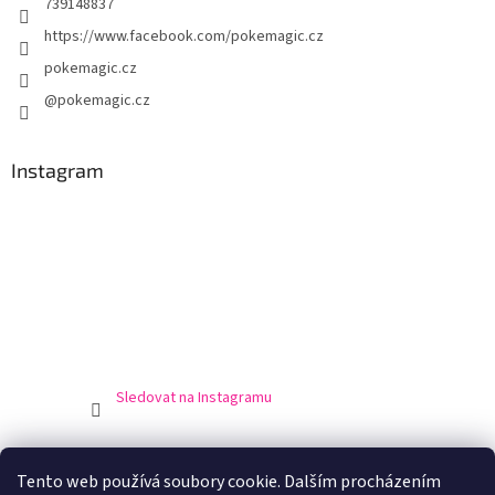
739148837
https://www.facebook.com/pokemagic.cz
pokemagic.cz
@pokemagic.cz
Instagram
Sledovat na Instagramu
Obchodní podmínky
Podmínky ochrany osobní údajů
Tento web používá soubory cookie. Dalším procházením
Doprava a platba
Výrobci