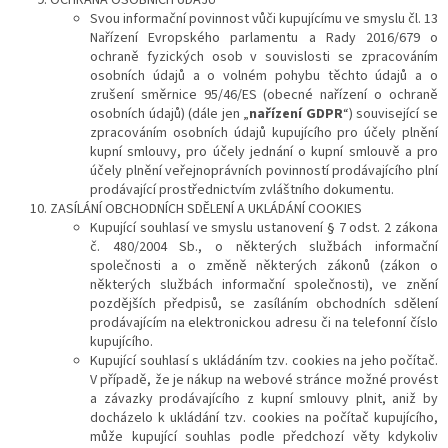
OCHRANA OSOBNÍCH ÚDAJŮ
Svou informační povinnost vůči kupujícímu ve smyslu čl. 13
Nařízení Evropského parlamentu a Rady 2016/679 o
ochraně fyzických osob v souvislosti se zpracováním
osobních údajů a o volném pohybu těchto údajů a o
zrušení směrnice 95/46/ES (obecné nařízení o ochraně
osobních údajů) (dále jen „
nařízení GDPR
“) související se
zpracováním osobních údajů kupujícího pro účely plnění
kupní smlouvy, pro účely jednání o kupní smlouvě a pro
účely plnění veřejnoprávních povinností prodávajícího plní
prodávající prostřednictvím zvláštního dokumentu.
ZASÍLÁNÍ OBCHODNÍCH SDĚLENÍ A UKLÁDÁNÍ COOKIES
Kupující souhlasí ve smyslu ustanovení § 7 odst. 2 zákona
č. 480/2004 Sb., o některých službách informační
společnosti a o změně některých zákonů (zákon o
některých službách informační společnosti), ve znění
pozdějších předpisů, se zasíláním obchodních sdělení
prodávajícím na elektronickou adresu či na telefonní číslo
kupujícího.
Kupující souhlasí s ukládáním tzv. cookies na jeho počítač.
V případě, že je nákup na webové stránce možné provést
a závazky prodávajícího z kupní smlouvy plnit, aniž by
docházelo k ukládání tzv. cookies na počítač kupujícího,
může kupující souhlas podle předchozí věty kdykoliv