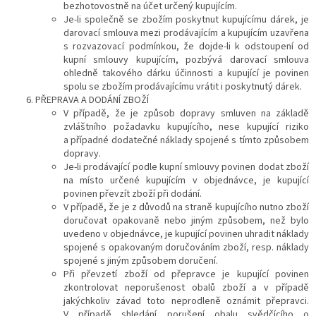
bezhotovostně na účet určený kupujícím.
Je-li společně se zbožím poskytnut kupujícímu dárek, je
darovací smlouva mezi prodávajícím a kupujícím uzavřena
s rozvazovací podmínkou, že dojde-li k odstoupení od
kupní smlouvy kupujícím, pozbývá darovací smlouva
ohledně takového dárku účinnosti a kupující je povinen
spolu se zbožím prodávajícímu vrátit i poskytnutý dárek.
PŘEPRAVA A DODÁNÍ ZBOŽÍ
V případě, že je způsob dopravy smluven na základě
zvláštního požadavku kupujícího, nese kupující riziko
a případné dodatečné náklady spojené s tímto způsobem
dopravy.
Je-li prodávající podle kupní smlouvy povinen dodat zboží
na místo určené kupujícím v objednávce, je kupující
povinen převzít zboží při dodání.
V případě, že je z důvodů na straně kupujícího nutno zboží
doručovat opakovaně nebo jiným způsobem, než bylo
uvedeno v objednávce, je kupující povinen uhradit náklady
spojené s opakovaným doručováním zboží, resp. náklady
spojené s jiným způsobem doručení.
Při převzetí zboží od přepravce je kupující povinen
zkontrolovat neporušenost obalů zboží a v případě
jakýchkoliv závad toto neprodleně oznámit přepravci.
V případě shledání porušení obalu svědčícího o