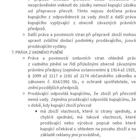
neoprávněném vniknutí do zásilky nemusí kupující zásilku
od přepravce převzít. Tímto nejsou dotčena práva
kupujícího z odpovědnosti za vady zboží a další práva
kupujícího vyplývající z obecně závazných právních
předpisů.
Další práva a povinnosti stran při přepravě zboží mohou
upravit zvláštní dodací podmínky prodávajícího, jsou-li
prodávajícím vydány.
PRÁVA Z VADNÉHO PLNĚNÍ
Práva a povinnosti smluvních stran ohledně práv
z vadného plnění se řídí příslušnými obecně závaznými
právními předpisy (zejména ustanoveními § 1914 až 1925,
§ 2099 až 2117 a 2161 až 2174 občanského zákoníku a
zákonem č. 634/1992 Sb., o ochraně spotřebitele, ve
znění pozdějších předpisů).
Prodávající odpovídá kupujícímu, že zboží při převzetí
nemá vady. Zejména prodávající odpovídá kupujícímu, že
v době, kdy kupující zboží převzal
:
má zboží vlastnosti, které si strany ujednaly, a
chybí-li ujednání, má takové vlastnosti, které
prodávající nebo výrobce popsal nebo které
kupující očekával s ohledem na povahu zboží a na
základě reklamy jimi prováděné,