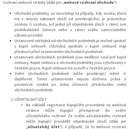
rozhraní webové stránky (dále jen „
webové rozhraní obchodu
“).
Obchodní podmínky se nevztahují na případy, kdy osoba, která
má v úmyslu nakoupit zboží od prodávajícího, je právnickou
osobou či osobou, jež jedná při objednávání zboží v rámci své
podnikatelské činnosti nebo v rámci svého samostatného
výkonu povolání.
Ustanovení odchylná od obchodních podmínek je možné sjednat
v kupní smlouvě. Odchylná ujednání v kupní smlouvě mají
přednost před ustanoveními obchodních podmínek.
Ustanovení obchodních podmínek jsou nedílnou součástí kupní
smlouvy. Kupní smlouva a obchodní podmínky jsou vyhotoveny v
českém jazyce. Kupní smlouvu lze uzavřít v českém jazyce.
Znění obchodních podmínek může prodávající měnit či
doplňovat. Tímto ustanovením nejsou dotčena práva a
povinnosti vzniklá po dobu účinnosti předchozího znění
obchodních podmínek.
UŽIVATELSKÝ ÚČET
Na základě registrace kupujícího provedené na webové
stránce může kupující přistupovat do svého
uživatelského rozhraní. Ze svého uživatelského rozhraní
může kupující provádět objednávání zboží (dále jen
„
uživatelský účet
“). V případě, že to webové rozhraní