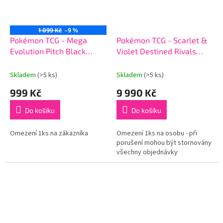
1 099 Kč
–9 %
Pokémon TCG - Mega
Pokémon TCG - Scarlet &
Evolution Pitch Black
Violet Destined Rivals
Booster Bundle
Booster Box
Skladem
(>5 ks)
Skladem
(>5 ks)
999 Kč
9 990 Kč
Do košíku
Do košíku
Omezení 1ks na zákazníka
Omezení 1ks na osobu - při
porušení mohou být stornovány
všechny objednávky