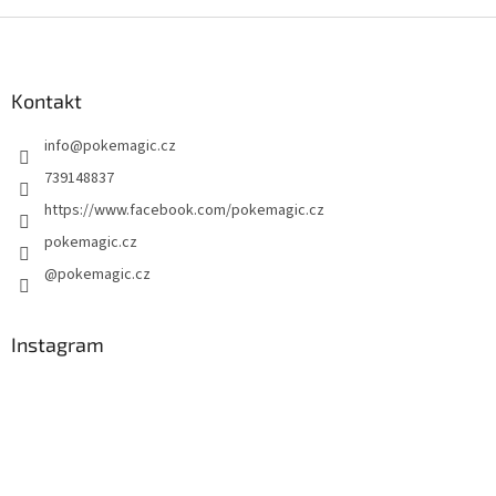
d
o
v
Z
a
á
c
á
n
í
p
í
p
a
Kontakt
r
t
v
info
@
pokemagic.cz
í
k
y
739148837
v
https://www.facebook.com/pokemagic.cz
ý
p
pokemagic.cz
i
@pokemagic.cz
s
u
Instagram