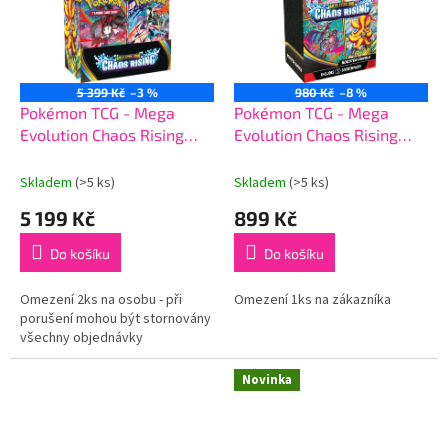
5 399 Kč
–3 %
980 Kč
–8 %
Pokémon TCG - Mega
Pokémon TCG - Mega
Evolution Chaos Rising
Evolution Chaos Rising
Booster Box
Booster Bundle
Skladem
(>5 ks)
Skladem
(>5 ks)
5 199 Kč
899 Kč
Do košíku
Do košíku
Omezení 2ks na osobu - při
Omezení 1ks na zákazníka
porušení mohou být stornovány
všechny objednávky
Novinka