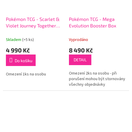
Pokémon TCG - Scarlet &
Pokémon TCG - Mega
Violet Journey Together
Evolution Booster Box
Booster Box
Skladem
(>5 ks)
Vyprodáno
4 990 Kč
8 490 Kč
DETAIL
Do košíku
Omezení 2ks na osobu - při
Omezení 1ks na osobu
porušení mohou být stornovány
všechny objednávky