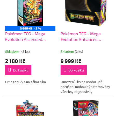
k
i
t
s
ů
p
r
o
2 299 Kč
–5 %
d
Pokémon TCG - Mega
Pokémon TCG - Mega
u
Evolution Ascended
Evolution Enhanced
k
Heroes Booster Bundle
Booster Box
t
Skladem
(>5 ks)
Skladem
(2 ks)
ů
2 180 Kč
9 999 Kč
Do košíku
Do košíku
Omezení 2ks na zákazníka
Omezení 1ks na osobu - při
porušení mohou být stornovány
všechny objednávky