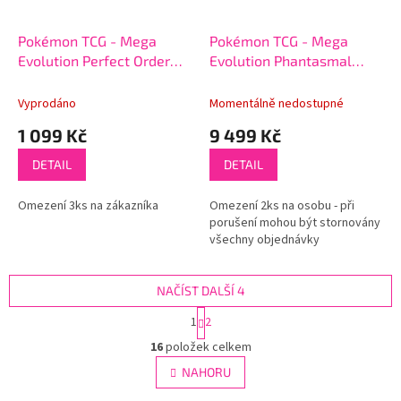
Pokémon TCG - Mega
Pokémon TCG - Mega
Evolution Perfect Order
Evolution Phantasmal
Booster Bundle
Flames Booster Box
Vyprodáno
Momentálně nedostupné
1 099 Kč
9 499 Kč
DETAIL
DETAIL
Omezení 3ks na zákazníka
Omezení 2ks na osobu - při
porušení mohou být stornovány
všechny objednávky
NAČÍST DALŠÍ 4
S
1
2
t
O
r
16
položek celkem
v
á
l
NAHORU
n
á
k