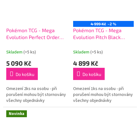
4 999 Kč
–2 %
Pokémon TCG - Mega
Pokémon TCG - Mega
Evolution Perfect Order
Evolution Pitch Black
Booster Box
Booster Box
Skladem
(>5 ks)
Skladem
(>5 ks)
5 090 Kč
4 899 Kč
Do košíku
Do košíku
Omezení 2ks na osobu - při
Omezení 1ks na osobu - při
porušení mohou být stornovány
porušení mohou být stornovány
všechny objednávky
všechny objednávky
Novinka