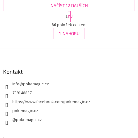
NAČÍST 12 DALŠÍCH
S
1
3
t
O
r
36
položek celkem
v
á
l
NAHORU
n
á
k
d
o
v
Z
a
á
c
á
n
í
p
í
p
a
Kontakt
r
t
v
info
@
pokemagic.cz
í
k
y
739148837
v
https://www.facebook.com/pokemagic.cz
ý
p
pokemagic.cz
i
@pokemagic.cz
s
u