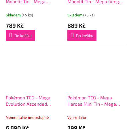
Moonlit Tin - Mega
Moonlit Tin - Mega Gengar
Clefable EX
EX
Skladem
(>5 ks)
Skladem
(>5 ks)
789 Kč
889 Kč
Do košíku
Do košíku
Pokémon TCG - Mega
Pokémon TCG - Mega
Evolution Ascended
Heroes Mini Tin - Mega
Heroes Mini Tin Display
Gardevoir
Box
Momentálně nedostupné
Vyprodáno
6 890 Kč
399 Kč