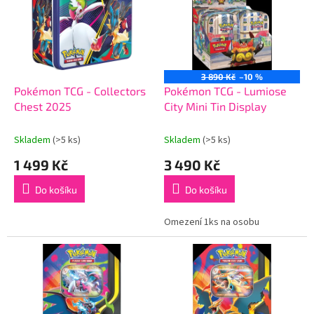
k
i
t
s
ů
p
r
o
3 890 Kč
–10 %
d
Pokémon TCG - Collectors
Pokémon TCG - Lumiose
u
Chest 2025
City Mini Tin Display
k
t
Skladem
(>5 ks)
Skladem
(>5 ks)
ů
1 499 Kč
3 490 Kč
Do košíku
Do košíku
Omezení 1ks na osobu