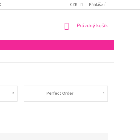
OSOBNÍCH ÚDAJŮ
ODSTOUPENÍ OD SMLOUVY
CZK
Přihlášení
NÁKUPNÍ
Prázdný košík
KOŠÍK
Perfect Order