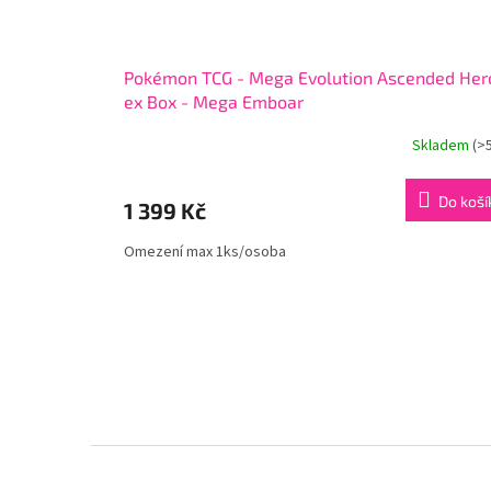
Pokémon TCG - Mega Evolution Ascended Her
ex Box - Mega Emboar
Skladem
(>
Do koší
1 399 Kč
Omezení max 1ks/osoba
Z
á