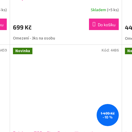
5 ks)
Skladem
(>5 ks)
ku
Do košíku
699 Kč
44
Omezení - 3ks na osobu
Ome
4459
Kód:
4486
Novinka
No
1 499 Kč
–10 %