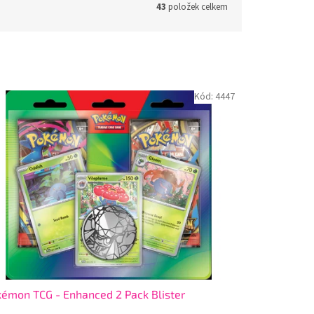
43
položek celkem
Kód:
4447
émon TCG - Enhanced 2 Pack Blister