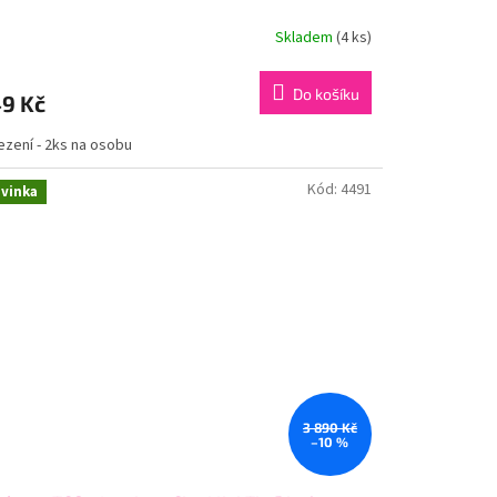
Skladem
(4 ks)
Do košíku
9 Kč
zení - 2ks na osobu
Kód:
4491
vinka
3 890 Kč
–10 %