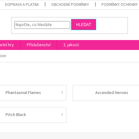
DOPRAVA A PLATBA
OBCHODNÍ PODMÍNKY
PODMÍNKY OCHRANY 
HLEDAT
etní hry
Příslušenství
2. jakost
tion
Phantasmal Flames
Ascended Heroes
Pitch Black