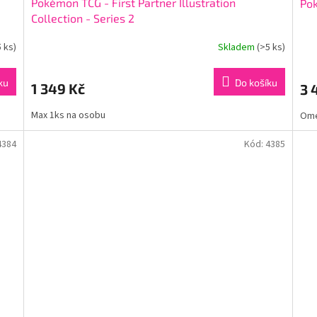
Pokémon TCG - First Partner Illustration
Pok
Collection - Series 2
5 ks)
Skladem
(>5 ks)
ku
Do košíku
1 349 Kč
3 
Max 1ks na osobu
Ome
4384
Kód:
4385