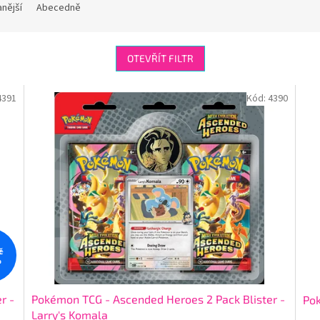
nější
Abecedně
OTEVŘÍT FILTR
4391
Kód:
4390
č
%
r -
Pokémon TCG - Ascended Heroes 2 Pack Blister -
Pok
Larry's Komala