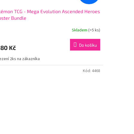
kémon TCG - Mega Evolution Ascended Heroes
ster Bundle
Skladem
(>5 ks)
Do košíku
180 Kč
zení 2ks na zákazníka
Kód:
4468