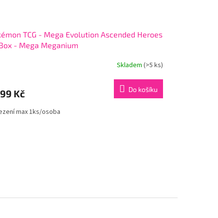
kémon TCG - Mega Evolution Ascended Heroes
 Box - Mega Meganium
Skladem
(>5 ks)
Do košíku
399 Kč
zení max 1ks/osoba