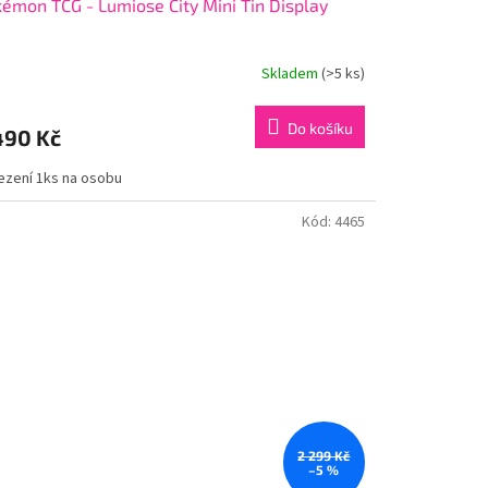
émon TCG - Lumiose City Mini Tin Display
Skladem
(>5 ks)
Do košíku
490 Kč
zení 1ks na osobu
Kód:
4465
2 299 Kč
–5 %