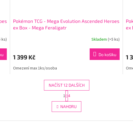
oes
Pokémon TCG - Mega Evolution Ascended Heroes
Po
ex Box - Mega Feraligatr
ex
5 ks)
Skladem
(>5 ks)
ku
Do košíku
1 399 Kč
1 
Omezení max 1ks/osoba
Ome
NAČÍST 12 DALŠÍCH
S
1
4
O
t
r
v
NAHORU
á
l
n
á
k
d
o
a
v
c