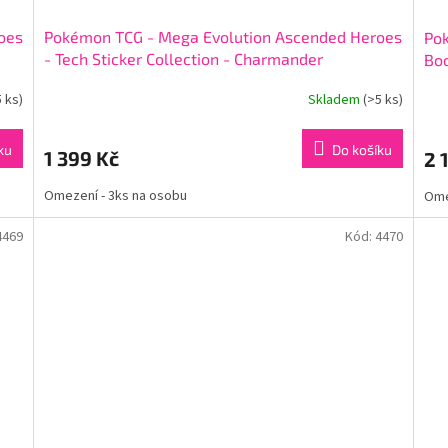
oes
Pokémon TCG - Mega Evolution Ascended Heroes
Po
- Tech Sticker Collection - Charmander
Boo
5 ks)
Skladem
(>5 ks)
ku
Do košíku
1 399 Kč
2 
Omezení - 3ks na osobu
Ome
4469
Kód:
4470