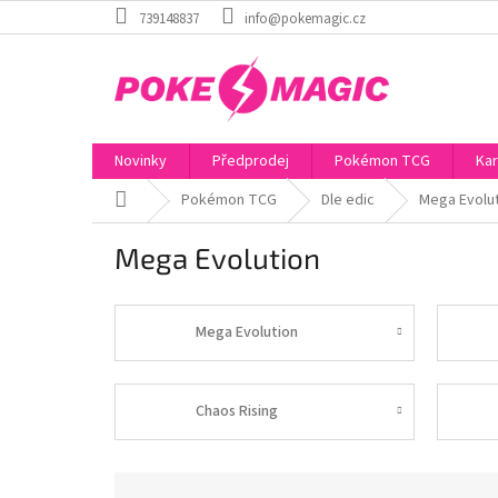
Přejít
739148837
info@pokemagic.cz
na
obsah
Novinky
Předprodej
Pokémon TCG
Kar
Domů
Pokémon TCG
Dle edic
Mega Evolu
Mega Evolution
Mega Evolution
Chaos Rising
Ř