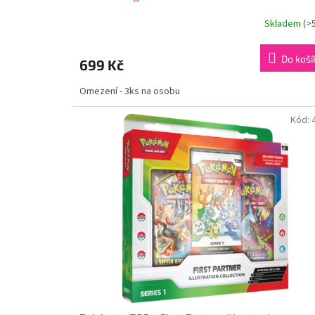
Skladem
(>
Do koší
699 Kč
Omezení - 3ks na osobu
Kód: