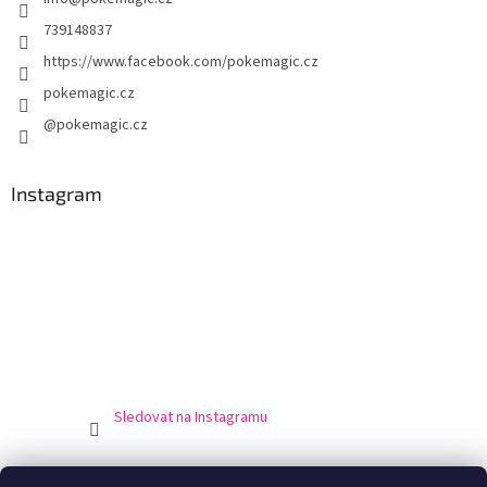
í
p
r
739148837
v
https://www.facebook.com/pokemagic.cz
k
y
pokemagic.cz
v
@pokemagic.cz
ý
p
i
s
Instagram
u
Sledovat na Instagramu
Obchodní podmínky
Podmínky ochrany osobní údajů