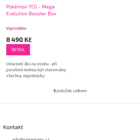
Pokémon TCG - Mega
Evolution Booster Box
Vyprodáno
8 490 Kč
DETAIL
Omezení 2ks na osobu - při
porušení mohou být stornovány
všechny objednávky
5
položek celkem
O
v
l
Z
á
á
d
p
a
a
Kontakt
c
t
í
info
@
pokemagic.cz