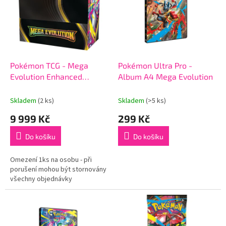
k
i
t
s
ů
p
r
o
d
Pokémon TCG - Mega
Pokémon Ultra Pro -
u
Evolution Enhanced
Album A4 Mega Evolution
k
Booster Box
t
Skladem
(2 ks)
Skladem
(>5 ks)
ů
9 999 Kč
299 Kč
Do košíku
Do košíku
Omezení 1ks na osobu - při
porušení mohou být stornovány
všechny objednávky