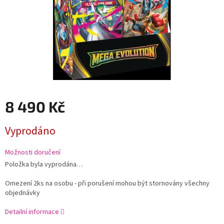
8 490 Kč
Měrná
Vyprodáno
cena:
Možnosti doručení
Položka byla vyprodána…
Omezení 2ks na osobu - při porušení mohou být stornovány všechny
objednávky
Detailní informace