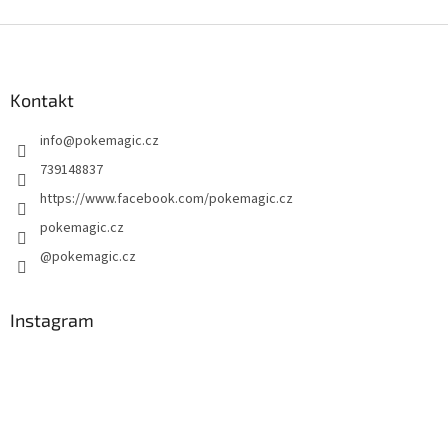
Z
á
p
a
Kontakt
t
info
@
pokemagic.cz
í
739148837
https://www.facebook.com/pokemagic.cz
pokemagic.cz
@pokemagic.cz
Instagram