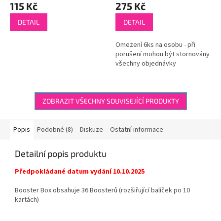
115 Kč
275 Kč
DETAIL
DETAIL
Omezení 6ks na osobu - při
porušení mohou být stornovány
všechny objednávky
ZOBRAZIT VŠECHNY SOUVISEJÍCÍ PRODUKTY
Popis
Podobné (8)
Diskuze
Ostatní informace
Detailní popis produktu
Předpokládané datum vydání 10.10.2025
Booster Box obsahuje 36 Boosterů (rozšiřující balíček po 10
kartách)