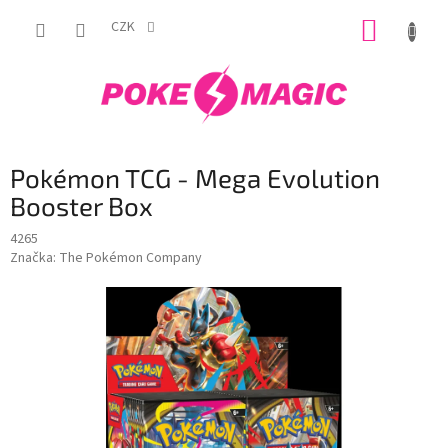
Přejít
NÁKUP
na
CZK
obsah
KOŠÍK
Pokémon TCG - Mega Evolution
Booster Box
4265
Značka:
The Pokémon Company