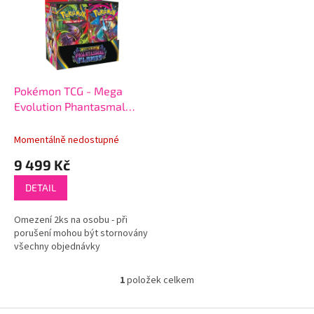
k
i
t
s
ů
p
r
o
d
Pokémon TCG - Mega
u
Evolution Phantasmal
k
Flames Booster Box
t
Momentálně nedostupné
ů
9 499 Kč
DETAIL
Omezení 2ks na osobu - při
porušení mohou být stornovány
všechny objednávky
1
položek celkem
O
v
l