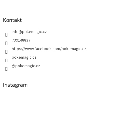
Z
á
á
d
p
a
a
Kontakt
c
t
í
info
@
pokemagic.cz
í
p
r
739148837
v
https://www.facebook.com/pokemagic.cz
k
y
pokemagic.cz
v
@pokemagic.cz
ý
p
i
s
Instagram
u