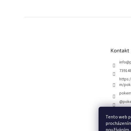
Z
á
p
a
t
Kontakt
í
info
@
73914
https:
m/pok
pokem
@poke
Tento web po
Ob
procházením 
používáním..