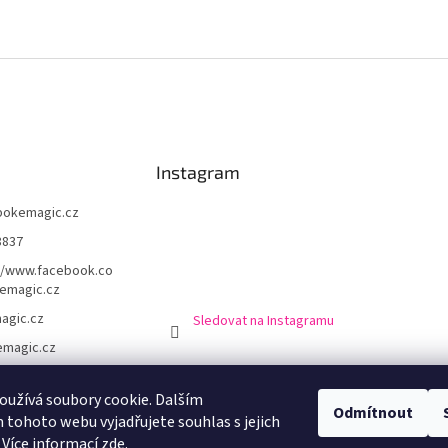
Instagram
pokemagic.cz
8837
//www.facebook.co
emagic.cz
agic.cz
Sledovat na Instagramu
magic.cz
užívá soubory cookie. Dalším
Odmítnout
chodní podmínky
Podmínky ochrany osobní údajů
Doprava a platba
Výro
tohoto webu vyjadřujete souhlas s jejich
 Více informací
zde
.