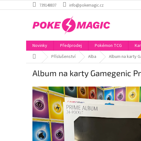
Přejít
739148837
info@pokemagic.cz
na
obsah
Novinky
Předprodej
Pokémon TCG
Kar
Domů
Příslušenství
Alba
Album na karty 
Album na karty Gamegenic P