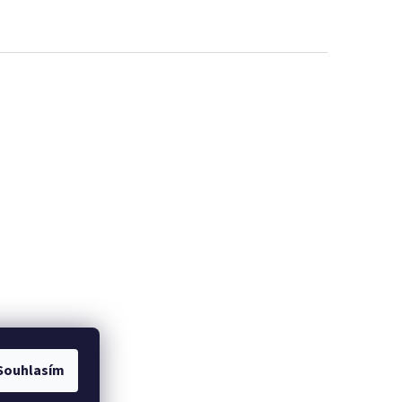
Souhlasím
bci