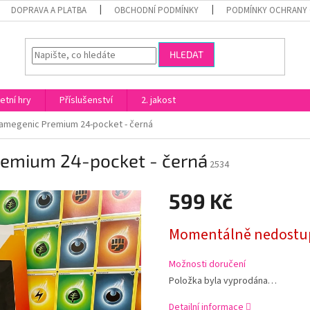
DOPRAVA A PLATBA
OBCHODNÍ PODMÍNKY
PODMÍNKY OCHRANY 
HLEDAT
etní hry
Příslušenství
2. jakost
Gamegenic Premium 24-pocket - černá
remium 24-pocket - černá
2534
599 Kč
Měrná
Momentálně nedostu
cena:
Možnosti doručení
Položka byla vyprodána…
Detailní informace