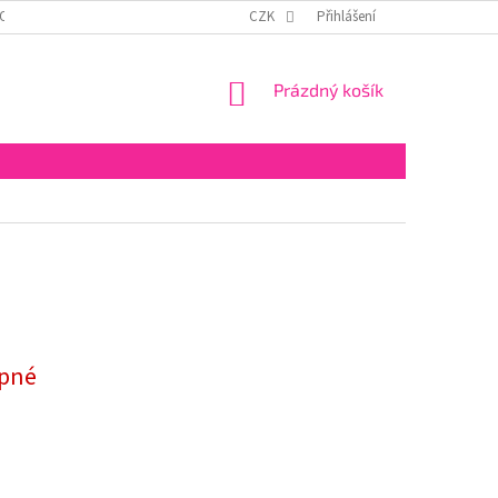
OSOBNÍCH ÚDAJŮ
ODSTOUPENÍ OD SMLOUVY
CZK
Přihlášení
NÁKUPNÍ
Prázdný košík
KOŠÍK
pné