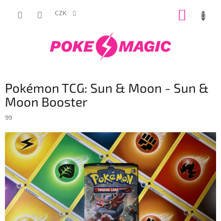
Přejít
NÁKUP
na
CZK
obsah
KOŠÍK
Pokémon TCG: Sun & Moon - Sun &
Moon Booster
99