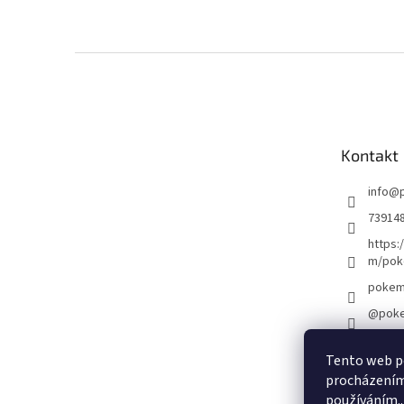
Z
á
p
a
t
Kontakt
í
info
@
73914
https:
m/pok
pokem
@poke
Tento web po
Ob
procházením 
používáním..