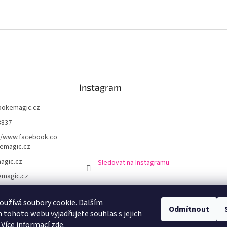
Instagram
pokemagic.cz
8837
//www.facebook.co
emagic.cz
agic.cz
Sledovat na Instagramu
magic.cz
užívá soubory cookie. Dalším
Odmítnout
chodní podmínky
Podmínky ochrany osobní údajů
Doprava a platba
Výro
tohoto webu vyjadřujete souhlas s jejich
 Více informací
zde
.