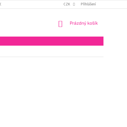
OSOBNÍCH ÚDAJŮ
ODSTOUPENÍ OD SMLOUVY
CZK
Přihlášení
NÁKUPNÍ
Prázdný košík
KOŠÍK