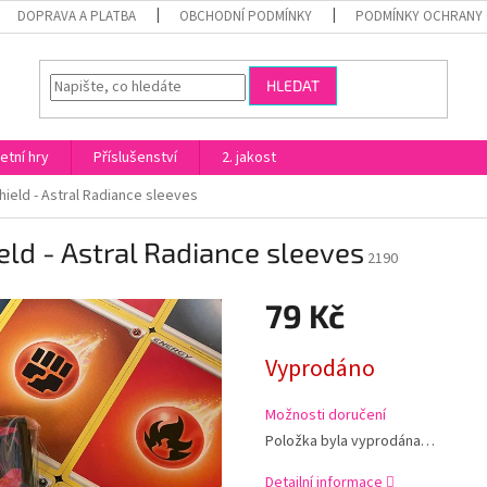
DOPRAVA A PLATBA
OBCHODNÍ PODMÍNKY
PODMÍNKY OCHRANY 
HLEDAT
etní hry
Příslušenství
2. jakost
eld - Astral Radiance sleeves
ld - Astral Radiance sleeves
2190
79 Kč
Měrná
Vyprodáno
cena:
Možnosti doručení
Položka byla vyprodána…
Detailní informace