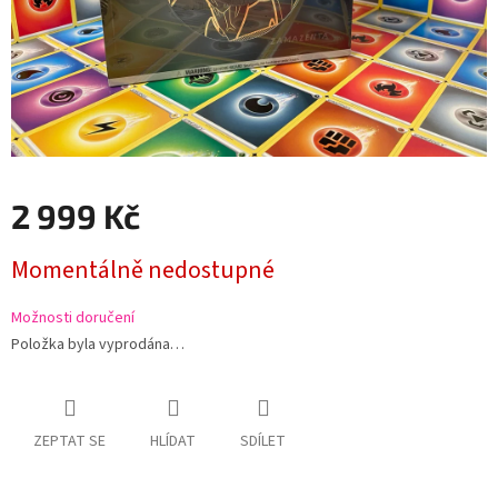
2 999 Kč
Měrná
Momentálně nedostupné
cena:
Možnosti doručení
Položka byla vyprodána…
ZEPTAT SE
HLÍDAT
SDÍLET