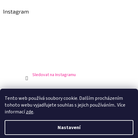
Instagram
Sledovat na Instagramu
Obchodní podmínky
Podmínky ochrany osobní údajů
Tento web používá soubory cookie. Dalším procházením
Doprava a platba
Výrobci
tohoto webu vyjadřujete souhlas s jejich používáním.. Více
informací
zde
.
Nastavení
Vytvořil Shoptet