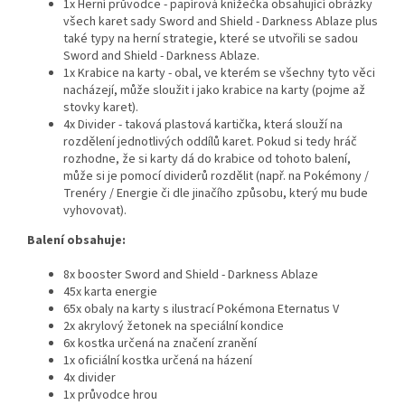
1x Herní průvodce - papírová knížečka obsahující obrázky
všech karet sady Sword and Shield - Darkness Ablaze plus
také typy na herní strategie, které se utvořili se sadou
Sword and Shield - Darkness Ablaze.
1x Krabice na karty - obal, ve kterém se všechny tyto věci
nacházejí, může sloužit i jako krabice na karty (pojme až
stovky karet).
4x Divider - taková plastová kartička, která slouží na
rozdělení jednotlivých oddílů karet. Pokud si tedy hráč
rozhodne, že si karty dá do krabice od tohoto balení,
může si je pomocí dividerů rozdělit (např. na Pokémony /
Trenéry / Energie či dle jinačího způsobu, který mu bude
vyhovovat).
Balení obsahuje:
8x booster Sword and Shield - Darkness Ablaze
45x karta energie
65x obaly na karty s ilustrací Pokémona Eternatus V
2x akrylový žetonek na speciální kondice
6x kostka určená na značení zranění
1x oficiální kostka určená na házení
4x divider
1x průvodce hrou