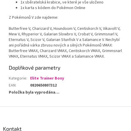
1x sběratelská krabice, ve které je vše uloženo
1x karta s kódem do Pokémon Online
Z Pokémonů V zde najdeme:
Butterfree V, Charizard V, Houndoom V, Centiskorch V, Vikavolt V,
Mew V, Rhyperior V, Galarian Slowbro V, Crobat V, Grimmsnarl V,
Eternatus V, Scizor V, Galarian Stunfisk V a Salamance V. Nechybí
ani pořádná várka zbrusu nových a silných Pokémonů VMAX:
Butterfree VMAX, Charizard VMAX, Centiskorch VMAX, Grimmsnarl
VMAX, Eternatus VMAX, Scizor VMAX a Salamance VMAX.
Doplňkové parametry
Kategorie
:
Elite Trainer Boxy
EAN
:
0820650807312
Položka byla vyprodána…
Z
á
p
a
Kontakt