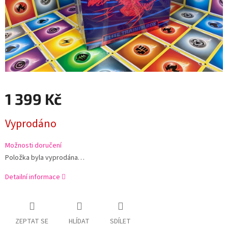
1 399 Kč
Měrná
Vyprodáno
cena:
Možnosti doručení
Položka byla vyprodána…
Detailní informace
ZEPTAT SE
HLÍDAT
SDÍLET