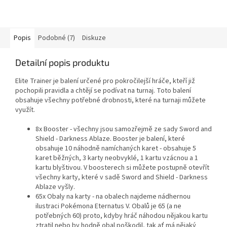
Popis
Podobné (7)
Diskuze
Detailní popis produktu
Elite Trainer je balení určené pro pokročilejší hráče, kteří již
pochopili pravidla a chtějí se podívat na turnaj. Toto balení
obsahuje všechny potřebné drobnosti, které na turnaji můžete
využít.
8x Booster - všechny jsou samozřejmě ze sady Sword and
Shield - Darkness Ablaze. Booster je balení, které
obsahuje 10 náhodně namíchaných karet - obsahuje 5
karet běžných, 3 karty neobvyklé, 1 kartu vzácnou a 1
kartu blyštivou. V boosterech si můžete postupně otevřít
všechny karty, které v sadě Sword and Shield - Darkness
Ablaze vyšly.
65x Obaly na karty - na obalech najdeme nádhernou
ilustraci Pokémona Eternatus V. Obalů je 65 (a ne
potřebných 60) proto, kdyby hráč náhodou nějakou kartu
ztratil nebo by hodně obal poškodil, tak ať má nějaký