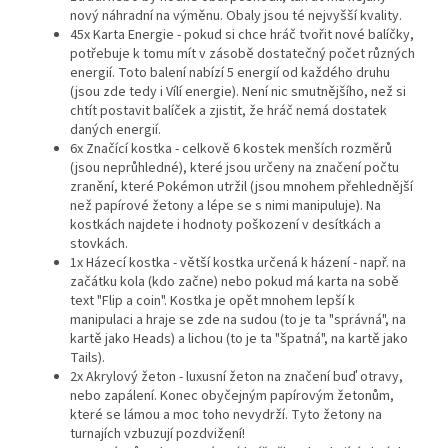
nový náhradní na výměnu. Obaly jsou té nejvyšší kvality.
45x Karta Energie - pokud si chce hráč tvořit nové balíčky,
potřebuje k tomu mít v zásobě dostatečný počet různých
energií. Toto balení nabízí 5 energií od každého druhu
(jsou zde tedy i Vílí energie). Není nic smutnějšího, než si
chtít postavit balíček a zjistit, že hráč nemá dostatek
daných energií.
6x Značící kostka - celkově 6 kostek menších rozměrů
(jsou neprůhledné), které jsou určeny na značení počtu
zranění, které Pokémon utržil (jsou mnohem přehlednější
než papírové žetony a lépe se s nimi manipuluje). Na
kostkách najdete i hodnoty poškození v desítkách a
stovkách.
1x Házecí kostka - větší kostka určená k házení - např. na
začátku kola (kdo začne) nebo pokud má karta na sobě
text "Flip a coin". Kostka je opět mnohem lepší k
manipulaci a hraje se zde na sudou (to je ta "správná", na
kartě jako Heads) a lichou (to je ta "špatná", na kartě jako
Tails).
2x Akrylový žeton - luxusní žeton na značení buď otravy,
nebo zapálení. Konec obyčejným papírovým žetonům,
které se lámou a moc toho nevydrží. Tyto žetony na
turnajích vzbuzují pozdvižení!