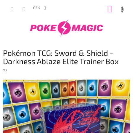
Přejít
NÁKUP
na
CZK
obsah
KOŠÍK
Pokémon TCG: Sword & Shield -
Darkness Ablaze Elite Trainer Box
72