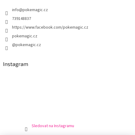
t
info
@
pokemagic.cz
í
739148837
https://www.facebook.com/pokemagic.cz
pokemagic.cz
@pokemagic.cz
Instagram
Sledovat na Instagramu