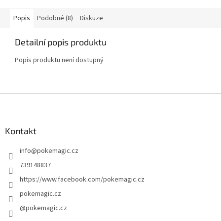
Popis
Podobné (8)
Diskuze
Detailní popis produktu
Popis produktu není dostupný
Z
á
p
a
Kontakt
t
info
@
pokemagic.cz
í
739148837
https://www.facebook.com/pokemagic.cz
pokemagic.cz
@pokemagic.cz