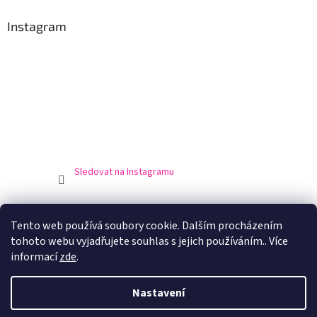
Instagram
Sledovat na Instagramu
Obchodní podmínky
Podmínky ochrany osobní údajů
Tento web používá soubory cookie. Dalším procházením
Doprava a platba
Výrobci
tohoto webu vyjadřujete souhlas s jejich používáním.. Více
informací
zde
.
Nastavení
Vytvořil Shoptet