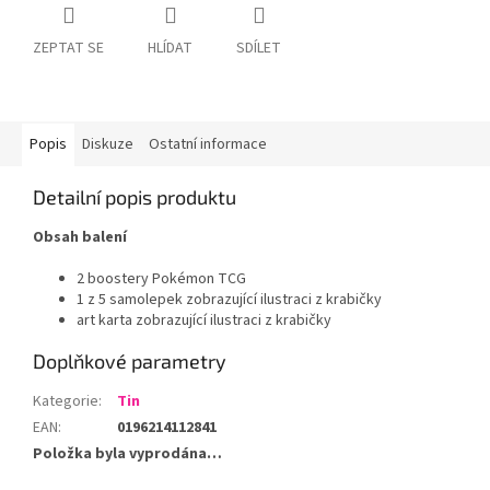
ZEPTAT SE
HLÍDAT
SDÍLET
Popis
Diskuze
Ostatní informace
Detailní popis produktu
Obsah balení
2 boostery Pokémon TCG
1 z 5 samolepek zobrazující ilustraci z krabičky
art karta zobrazující ilustraci z krabičky
Doplňkové parametry
Kategorie
:
Tin
EAN
:
0196214112841
Položka byla vyprodána…