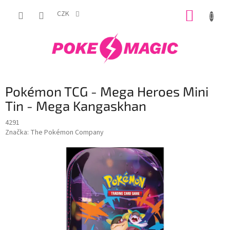
Přejít
NÁKUP
na
CZK
obsah
KOŠÍK
Pokémon TCG - Mega Heroes Mini
Tin - Mega Kangaskhan
4291
Značka:
The Pokémon Company