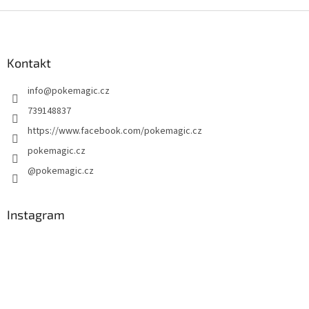
Z
á
p
a
Kontakt
t
info
@
pokemagic.cz
í
739148837
https://www.facebook.com/pokemagic.cz
pokemagic.cz
@pokemagic.cz
Instagram