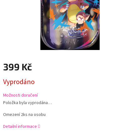
399 Kč
Měrná
Vyprodáno
cena:
Možnosti doručení
Položka byla vyprodána…
Omezení 2ks na osobu
Detailní informace