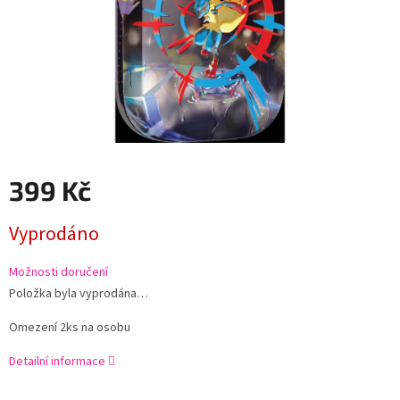
399 Kč
Měrná
Vyprodáno
cena:
Možnosti doručení
Položka byla vyprodána…
Omezení 2ks na osobu
Detailní informace