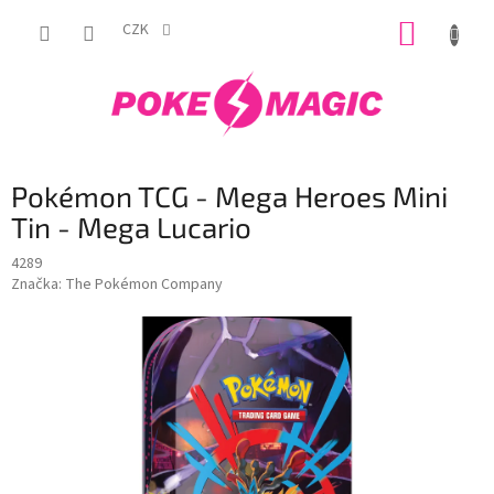
Přejít
NÁKUP
na
CZK
obsah
KOŠÍK
Pokémon TCG - Mega Heroes Mini
Tin - Mega Lucario
4289
Značka:
The Pokémon Company