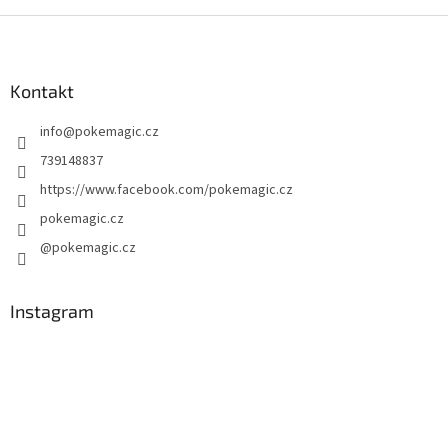
Z
á
p
a
Kontakt
t
info
@
pokemagic.cz
í
739148837
https://www.facebook.com/pokemagic.cz
pokemagic.cz
@pokemagic.cz
Instagram