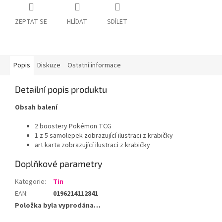
ZEPTAT SE
HLÍDAT
SDÍLET
Popis
Diskuze
Ostatní informace
Detailní popis produktu
Obsah balení
2 boostery Pokémon TCG
1 z 5 samolepek zobrazující ilustraci z krabičky
art karta zobrazující ilustraci z krabičky
Doplňkové parametry
Kategorie
:
Tin
EAN
:
0196214112841
Položka byla vyprodána…