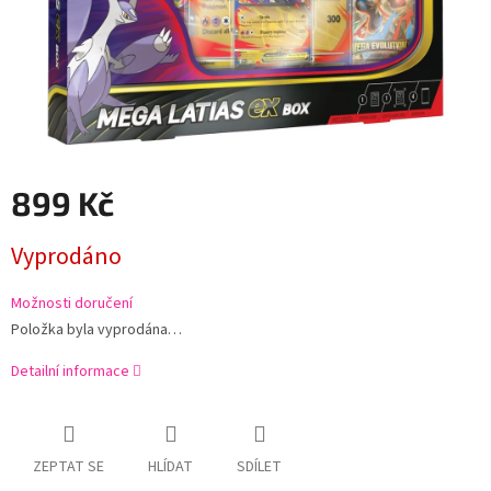
899 Kč
Měrná
Vyprodáno
cena:
Možnosti doručení
Položka byla vyprodána…
Detailní informace
ZEPTAT SE
HLÍDAT
SDÍLET