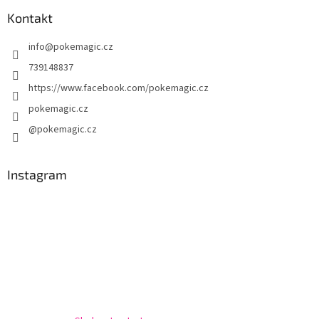
p
a
Kontakt
t
info
@
pokemagic.cz
í
739148837
https://www.facebook.com/pokemagic.cz
pokemagic.cz
@pokemagic.cz
Instagram