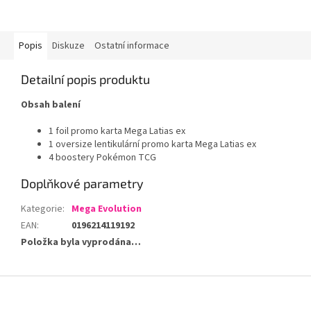
Popis
Diskuze
Ostatní informace
Detailní popis produktu
Obsah balení
1 foil promo karta Mega Latias ex
1 oversize lentikulární promo karta Mega Latias ex
4 boostery Pokémon TCG
Doplňkové parametry
Kategorie
:
Mega Evolution
EAN
:
0196214119192
Položka byla vyprodána…
Z
á