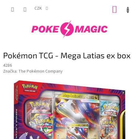
Přejít
NÁKUP
na
CZK
obsah
KOŠÍK
Pokémon TCG - Mega Latias ex box
4286
Značka:
The Pokémon Company