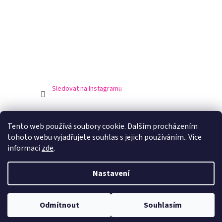
Sledovat na Instagramu
Obchodní podmínky
Podmínky ochrany osobní údajů
Tento web používá soubory cookie. Dalším procházením
Doprava a platba
Výrobci
tohoto webu vyjadřujete souhlas s jejich používáním.. Více
informací
zde
.
Nastavení
Vytvořil Shoptet
Odmítnout
Souhlasím
Copyright 2026
PokeMagic.cz
. Všechna práva vyhrazena.