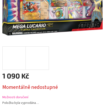
1 090 Kč
Měrná
Momentálně nedostupné
cena:
Možnosti doručení
Položka byla vyprodána…