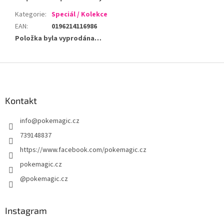
Kategorie
:
Speciál / Kolekce
EAN
:
0196214116986
Položka byla vyprodána…
Z
á
p
a
Kontakt
t
info
@
pokemagic.cz
í
739148837
https://www.facebook.com/pokemagic.cz
pokemagic.cz
@pokemagic.cz
Instagram