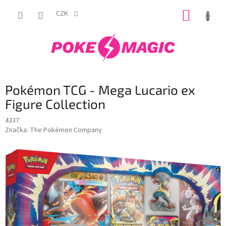
Přejít
NÁKUP
na
CZK
obsah
KOŠÍK
Pokémon TCG - Mega Lucario ex
Figure Collection
4337
Značka:
The Pokémon Company