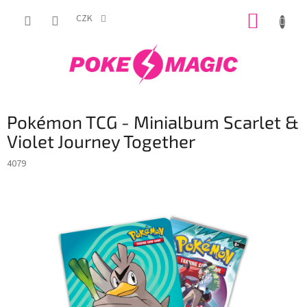
Přejít
NÁKUP
na
CZK
obsah
KOŠÍK
Pokémon TCG - Minialbum Scarlet &
Violet Journey Together
4079