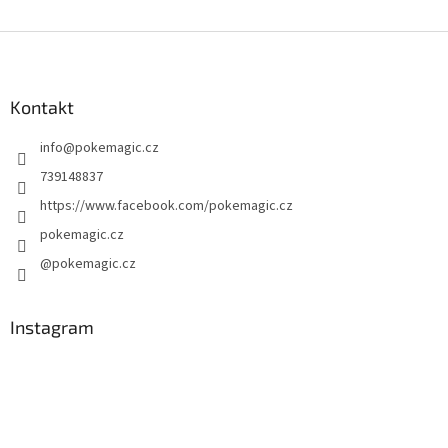
Z
á
p
a
Kontakt
t
info
@
pokemagic.cz
í
739148837
https://www.facebook.com/pokemagic.cz
pokemagic.cz
@pokemagic.cz
Instagram