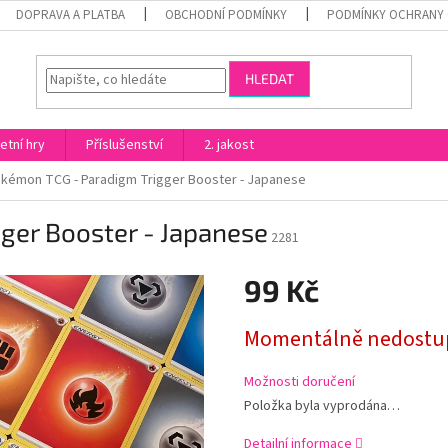
DOPRAVA A PLATBA
OBCHODNÍ PODMÍNKY
PODMÍNKY OCHRANY 
HLEDAT
etní hry
Příslušenství
2. jakost
kémon TCG - Paradigm Trigger Booster - Japanese
ger Booster - Japanese
2281
99 Kč
Měrná
Momentálně nedostu
cena:
Možnosti doručení
Položka byla vyprodána…
Detailní informace