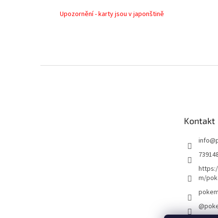
Upozornění - karty jsou v japonštině
Z
á
p
a
t
Kontakt
í
info
@
73914
https:
m/pok
pokem
@poke