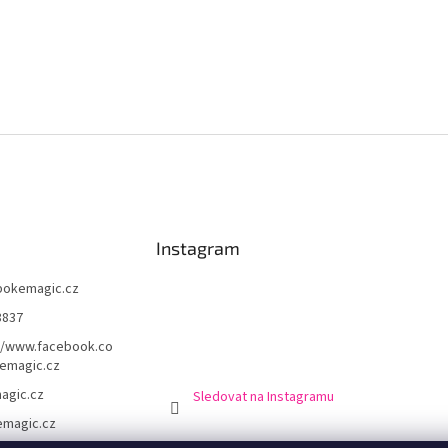
Instagram
pokemagic.cz
8837
//www.facebook.co
emagic.cz
agic.cz
Sledovat na Instagramu
magic.cz