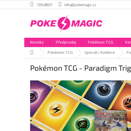
Přejít
739148837
info@pokemagic.cz
na
obsah
Novinky
Předprodej
Pokémon TCG
Kar
Domů
Pokémon TCG
Speciál / Kolekce
Po
Pokémon TCG - Paradigm Trig