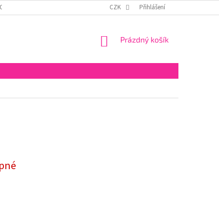
OSOBNÍCH ÚDAJŮ
ODSTOUPENÍ OD SMLOUVY
CZK
Přihlášení
NÁKUPNÍ
Prázdný košík
KOŠÍK
pné