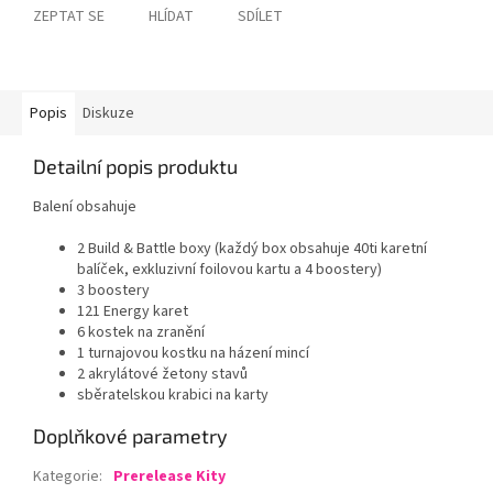
ZEPTAT SE
HLÍDAT
SDÍLET
Popis
Diskuze
Detailní popis produktu
Balení obsahuje
2 Build & Battle boxy (každý box obsahuje 40ti karetní
balíček, exkluzivní foilovou kartu a 4 boostery)
3 boostery
121 Energy karet
6 kostek na zranění
1 turnajovou kostku na házení mincí
2 akrylátové žetony stavů
sběratelskou krabici na karty
Doplňkové parametry
Kategorie
:
Prerelease Kity