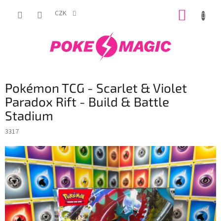
Přejít
NÁKUP
na
CZK
obsah
KOŠÍK
Pokémon TCG - Scarlet & Violet
Paradox Rift - Build & Battle
Stadium
3317