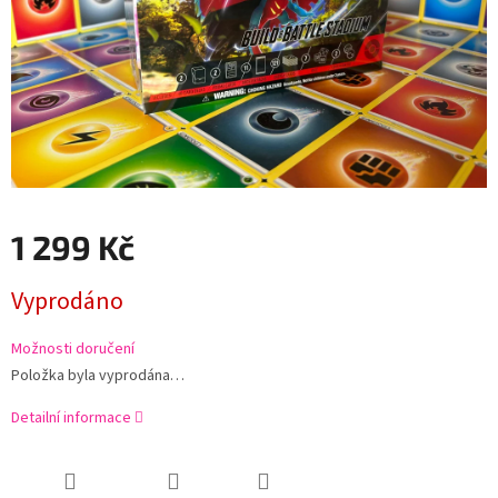
1 299 Kč
Měrná
Vyprodáno
cena:
Možnosti doručení
Položka byla vyprodána…
Detailní informace