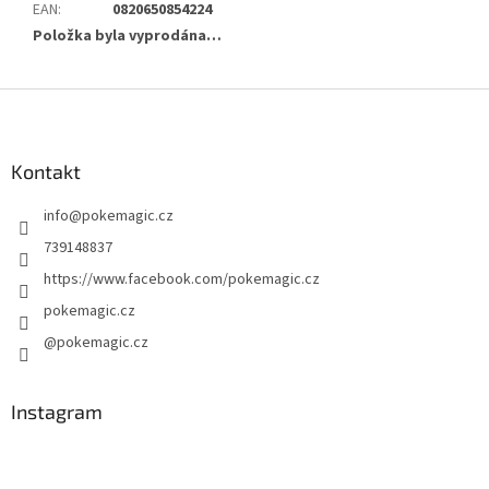
EAN
:
0820650854224
Položka byla vyprodána…
Z
á
p
a
Kontakt
t
info
@
pokemagic.cz
í
739148837
https://www.facebook.com/pokemagic.cz
pokemagic.cz
@pokemagic.cz
Instagram