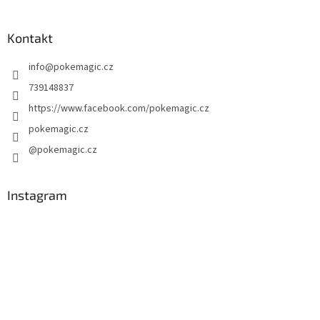
á
p
a
Kontakt
t
info
@
pokemagic.cz
í
739148837
https://www.facebook.com/pokemagic.cz
pokemagic.cz
@pokemagic.cz
Instagram