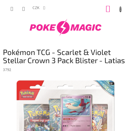
Přejít
NÁKUP
na
CZK
obsah
KOŠÍK
Pokémon TCG - Scarlet & Violet
Stellar Crown 3 Pack Blister - Latias
3792