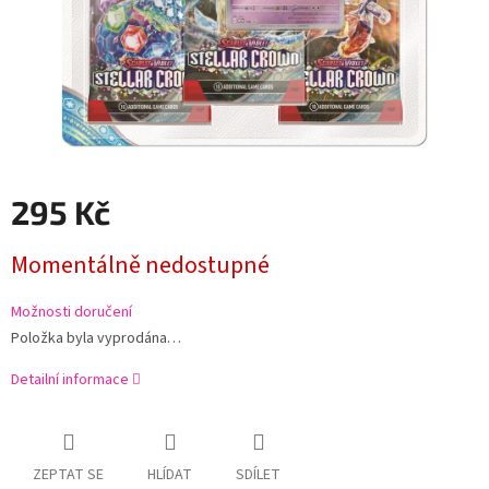
295 Kč
Měrná
Momentálně nedostupné
cena:
Možnosti doručení
Položka byla vyprodána…
Detailní informace
ZEPTAT SE
HLÍDAT
SDÍLET