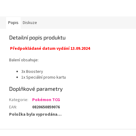
Popis
Diskuze
Detailní popis produktu
Předpokládané datum vydání 13.09.2024
Balení obsahuje:
3x Boostery
1x Speciální promo kartu
Doplňkové parametry
Kategorie
:
Pokémon TCG
EAN
:
0820650859076
Položka byla vyprodána…
Z