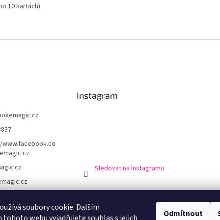
po 10 kartách)
Instagram
pokemagic.cz
8837
//www.facebook.co
emagic.cz
agic.cz
Sledovat na Instagramu
magic.cz
užívá soubory cookie. Dalším
Odmítnout
chodní podmínky
Podmínky ochrany osobní údajů
Doprava a platba
Výro
tohoto webu vyjadřujete souhlas s jejich