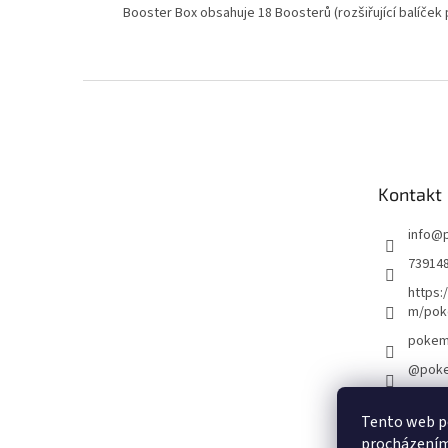
Booster Box obsahuje 18 Boosterů (rozšiřující balíček 
Z
á
p
a
t
Kontakt
í
info
@
73914
https:
m/pok
pokem
@poke
Tento web po
Ob
procházením 