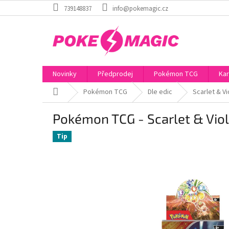
Přejít
739148837
info@pokemagic.cz
na
obsah
Novinky
Předprodej
Pokémon TCG
Kar
Domů
Pokémon TCG
Dle edic
Scarlet & Vi
Pokémon TCG - Scarlet & Viol
Tip