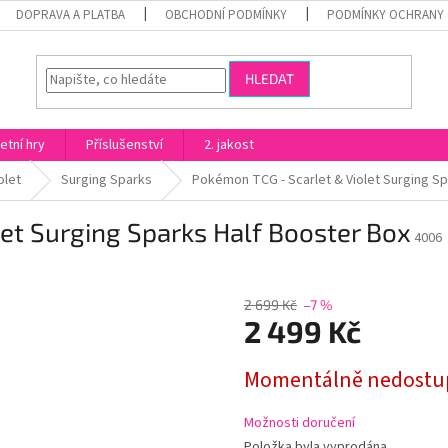
DOPRAVA A PLATBA
OBCHODNÍ PODMÍNKY
PODMÍNKY OCHRANY 
HLEDAT
etní hry
Příslušenství
2. jakost
olet
Surging Sparks
Pokémon TCG - Scarlet & Violet Surging Sp
et Surging Sparks Half Booster Box
4006
2 699 Kč
–7 %
2 499 Kč
Měrná
Momentálně nedostu
cena:
Možnosti doručení
Položka byla vyprodána…