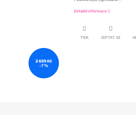
Detailní informace
TISK
ZEPTAT SE
H
2 699 Kč
–7 %