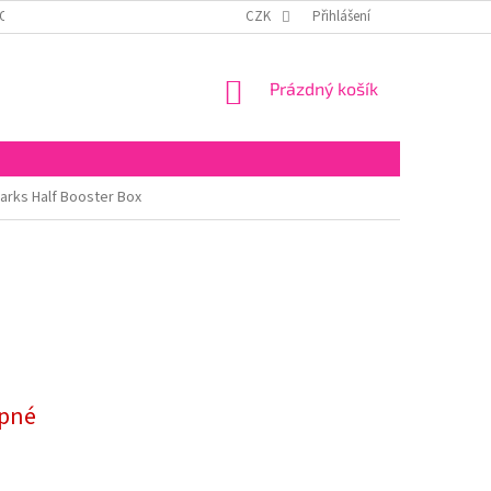
OSOBNÍCH ÚDAJŮ
ODSTOUPENÍ OD SMLOUVY
CZK
Přihlášení
NÁKUPNÍ
Prázdný košík
KOŠÍK
arks Half Booster Box
pné