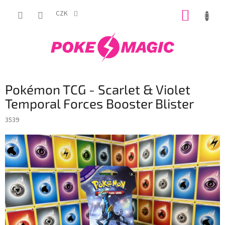
Přejít
NÁKUP
na
CZK
obsah
KOŠÍK
Pokémon TCG - Scarlet & Violet
Temporal Forces Booster Blister
3539