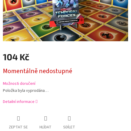
104 Kč
Měrná
Momentálně nedostupné
cena:
Možnosti doručení
Položka byla vyprodána…
Detailní informace
ZEPTAT SE
HLÍDAT
SDÍLET