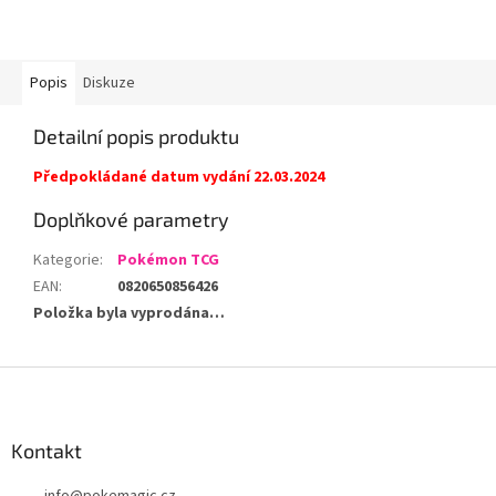
Popis
Diskuze
Detailní popis produktu
Předpokládané datum vydání 22.03.2024
Doplňkové parametry
Kategorie
:
Pokémon TCG
EAN
:
0820650856426
Položka byla vyprodána…
Z
á
p
a
Kontakt
t