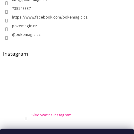
info
@
pokemagic.cz
í
739148837
https://www.facebook.com/pokemagic.cz
pokemagic.cz
@pokemagic.cz
Instagram
Sledovat na Instagramu
Obchodní podmínky
Podmínky ochrany osobní údajů