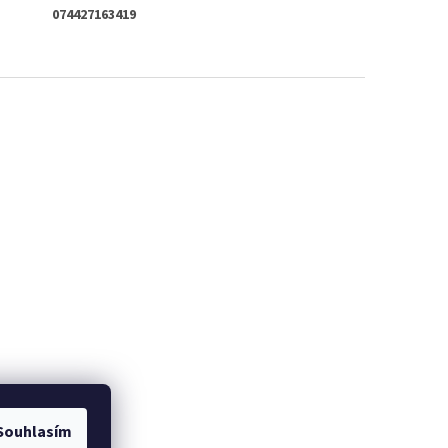
074427163419
Souhlasím
bci