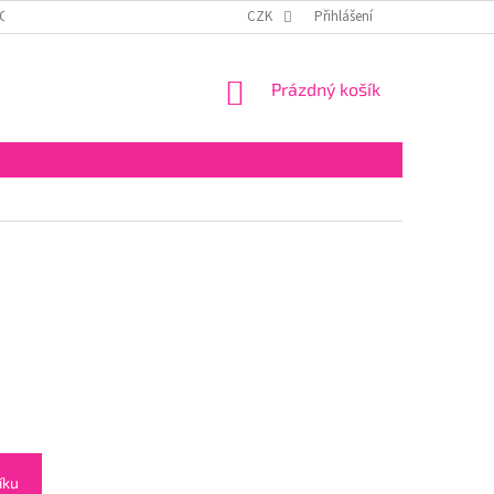
OSOBNÍCH ÚDAJŮ
ODSTOUPENÍ OD SMLOUVY
CZK
Přihlášení
NÁKUPNÍ
Prázdný košík
KOŠÍK
íku