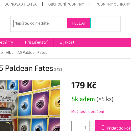
DOPRAVA A PLATBA
OBCHODNÍ PODMÍNKY
PODMÍNKY OCHRANY 
HLEDAT
etní hry
Příslušenství
2. jakost
o - Album A5 Paldean Fates
5 Paldean Fates
3498
179 Kč
Měrná
Skladem
(>5 ks)
cena:
Možnosti doručení
Přidat do koš