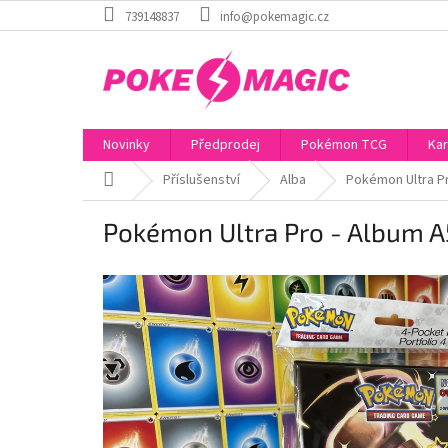
Přejít
739148837
info@pokemagic.cz
na
obsah
Novinky
Předprodej
Pokémon TCG
Kar
Domů
Příslušenství
Alba
Pokémon Ultra Pr
Pokémon Ultra Pro - Album A