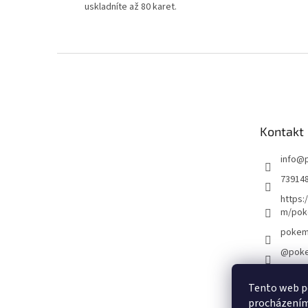
uskladníte až 80 karet.
Z
á
p
a
t
Kontakt
í
info
@
73914
https:
m/pok
pokem
@poke
Tento web po
Ob
procházením 