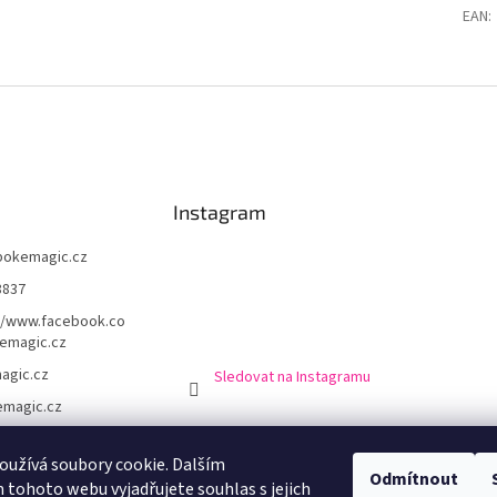
EAN
:
Instagram
pokemagic.cz
8837
//www.facebook.co
emagic.cz
agic.cz
Sledovat na Instagramu
magic.cz
užívá soubory cookie. Dalším
Odmítnout
chodní podmínky
Podmínky ochrany osobní údajů
Doprava a platba
Výro
tohoto webu vyjadřujete souhlas s jejich