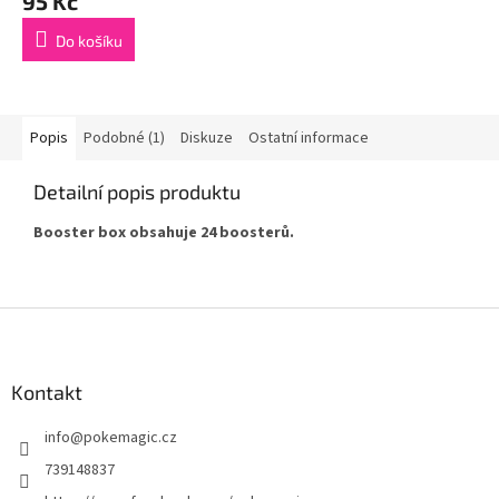
95 Kč
Do košíku
Popis
Podobné (1)
Diskuze
Ostatní informace
Detailní popis produktu
Booster box obsahuje 24 boosterů.
Z
á
p
a
Kontakt
t
info
@
pokemagic.cz
í
739148837