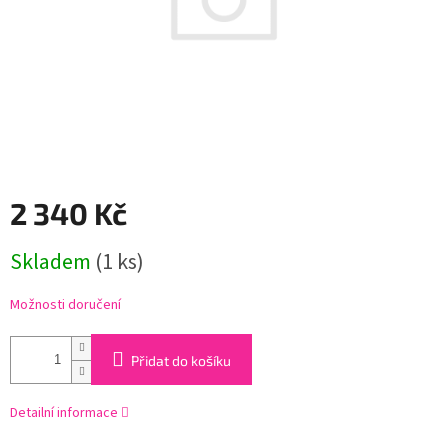
2 340 Kč
Měrná
Skladem
(1 ks)
cena:
Možnosti doručení
Přidat do košíku
Detailní informace