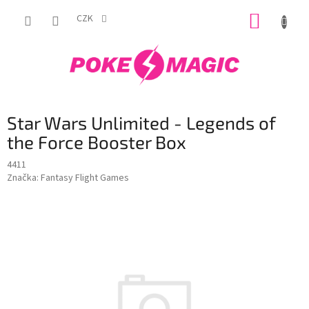
Přejít
NÁKUP
na
CZK
obsah
KOŠÍK
Star Wars Unlimited - Legends of
the Force Booster Box
4411
Značka:
Fantasy Flight Games